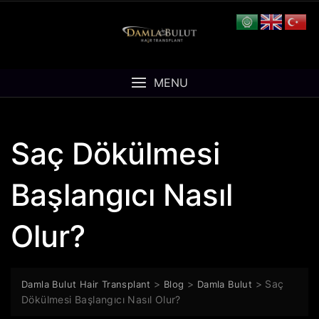
Skip
to
content
MENU
Saç Dökülmesi
Başlangıcı Nasıl
Olur?
>
>
>
Saç
Damla Bulut Hair Transplant
Blog
Damla Bulut
Dökülmesi Başlangıcı Nasıl Olur?