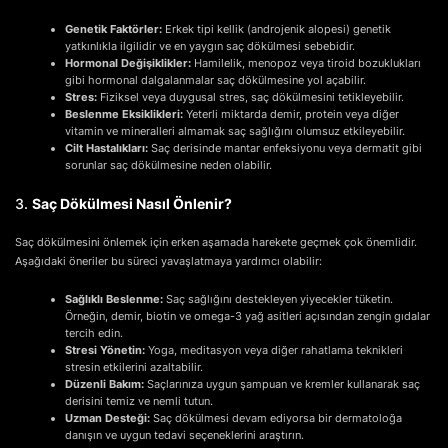
Genetik Faktörler:
Erkek tipi kellik (androjenik alopesi) genetik
yatkınlıkla ilgilidir ve en yaygın saç dökülmesi sebebidir.
Hormonal Değişiklikler:
Hamilelik, menopoz veya tiroid bozuklukları
gibi hormonal dalgalanmalar saç dökülmesine yol açabilir.
Stres:
Fiziksel veya duygusal stres, saç dökülmesini tetikleyebilir.
Beslenme Eksiklikleri:
Yeterli miktarda demir, protein veya diğer
vitamin ve mineralleri almamak saç sağlığını olumsuz etkileyebilir.
Cilt Hastalıkları:
Saç derisinde mantar enfeksiyonu veya dermatit gibi
sorunlar saç dökülmesine neden olabilir.
3.
Saç Dökülmesi Nasıl Önlenir?
Saç dökülmesini önlemek için erken aşamada harekete geçmek çok önemlidir.
Aşağıdaki öneriler bu süreci yavaşlatmaya yardımcı olabilir:
Sağlıklı Beslenme:
Saç sağlığını destekleyen yiyecekler tüketin.
Örneğin, demir, biotin ve omega-3 yağ asitleri açısından zengin gıdalar
tercih edin.
Stresi Yönetin:
Yoga, meditasyon veya diğer rahatlama teknikleri
stresin etkilerini azaltabilir.
Düzenli Bakım:
Saçlarınıza uygun şampuan ve kremler kullanarak saç
derisini temiz ve nemli tutun.
Uzman Desteği:
Saç dökülmesi devam ediyorsa bir dermatoloğa
danışın ve uygun tedavi seçeneklerini araştırın.