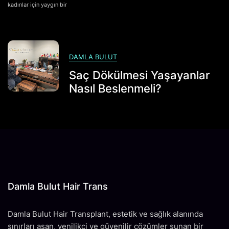
kadınlar için yaygın bir
Güzellikte
Yeni
Bir
Dönem:
Damla
DAMLA BULUT
Bulut
Hair
Saç Dökülmesi Yaşayanlar
Trans
Nasıl Beslenmeli?
Için
Damla Bulut Hair Trans
Damla Bulut Hair Transplant, estetik ve sağlık alanında
sınırları aşan, yenilikçi ve güvenilir çözümler sunan bir