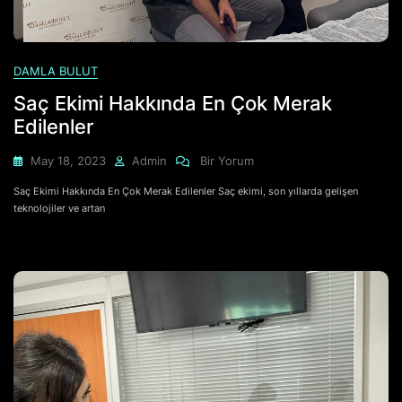
DAMLA BULUT
Saç Ekimi Hakkında En Çok Merak
Edilenler
Saç
May 18, 2023
Admin
Bir Yorum
Ekimi
Saç Ekimi Hakkında En Çok Merak Edilenler Saç ekimi, son yıllarda gelişen
Hakkında
teknolojiler ve artan
En
Çok
Merak
Edilenler
Için